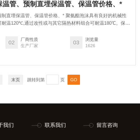
保温管、预制直埋保温管、保温管价格、*
制直埋保温管、保温管价格、* 聚氨酯泡沫具有良好的机械性
耐温120℃,通过改性或与其它隔热材料组合可耐温180℃。保温
80kg/m3的硬质聚氨酯泡沫，充分添满钢管与套管之间的间隙，并具
、外套管及保温层三者之间形成一个牢固的整体。
厂商性质
浏览量
02
03
生产厂家
1626
末页
跳转到第
页
于我们
联系我们
留言咨询