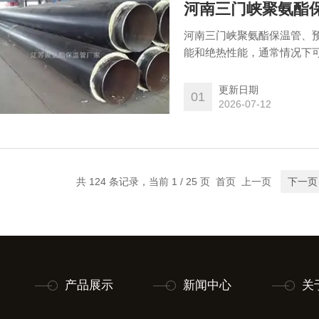
河南三门峡聚氨酯
河南三门峡聚氨酯保温管、预
能和绝热性能，通常情况下可
层材料为密度60kg/m3至
有一定的粘接强度，使钢管
更新日期
01
2026-07-12
共 124 条记录，当前 1 / 25 页 首页 上一页
下一页
产品展示
新闻中心
关