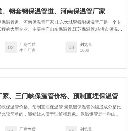
道、钢套钢保温管道、河南保温管厂家
钢保温管道、河南保温管厂家 山东大城聚氨酯保温管厂是一个专
程的大型企业。主要生产山东保温管,江苏保温管,临沂市保温
温管等 。多年来已形成生产、加工、销售为一体的网络格局。并
户服务。
厂商性质
浏览量
02
03
生产厂家
1609
厂家、三门峡保温管价格、预制直埋保温管
门峡保温管价格、预制直埋保温管 聚氨酯保温管的组成成分是比
是比较简单的，能够让人便于理解和想象。保温钢管是一种由输
烯外套管以及钢管和外套管之间填充的聚氨酯硬泡保温层紧密结
烯外护管聚氨酯泡沫塑料预制直埋保温钢管。
厂商性质
浏览量