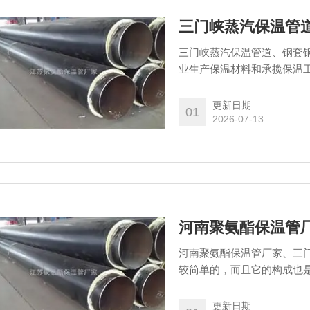
三门峡蒸汽保温管
三门峡蒸汽保温管道、钢套
业生产保温材料和承揽保温工
管,保温管,厂家供应直埋保
有专业的施工队伍为广大客
更新日期
01
2026-07-13
河南聚氨酯保温管
河南聚氨酯保温管厂家、三
较简单的，而且它的构成也
送介质的钢管、高密度聚乙
合而成，是一种高密度聚乙
更新日期