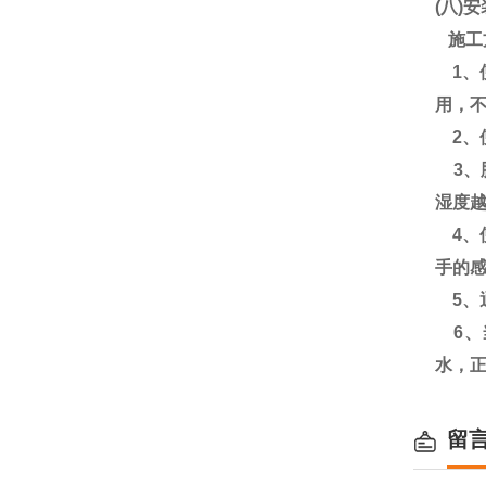
(八)
施工
1、
用，
2、
3、
湿度越
4、
手的
5、
6、
水，
留