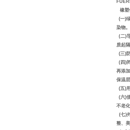
FUE
橡塑
(一)
染物
(二
质起
(三)
(四
再添加
保温
(五
(六
不老
(七
整、