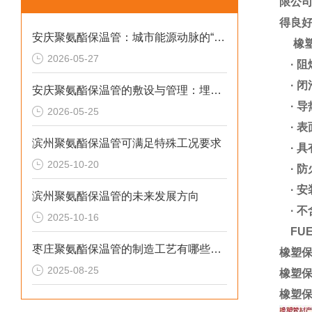
限公
得良
安庆聚氨酯保温管：城市能源动脉的“高效铠甲”
橡塑
2026-05-27
·
阻
·
闭
安庆聚氨酯保温管的敷设与管理：埋设深度的考量与实践
·
导
2026-05-25
·
表
滨州聚氨酯保温管可满足特殊工况要求
·
具
2025-10-20
·
防
·
安
滨州聚氨酯保温管的未来发展方向
·
不
2025-10-16
FUE
枣庄聚氨酯保温管的制造工艺有哪些特点？
橡塑保
2025-08-25
橡塑保
橡塑保