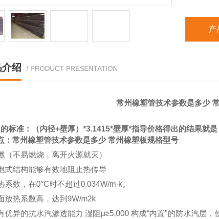
产
品介绍
/ PRODUCT PRESENTATION
常州橡塑管技术参数是多少 
的标准：（内径+壁厚）*3.1415*壁厚*指导价格得出的结果就是  
点：
常州橡塑管技术参数是多少 常州橡塑板规格型号
燃（不易燃烧，离开火源就灭）
泡式结构能够有效地阻止热传导
热系数，在
0°C
时不超过
0.034W/m·k
。
面放热系数高，达到
9W/m2k
有优异的抗水汽渗透能力
湿阻
μ≥5,000
构成
“
内置
"
的防水汽层，