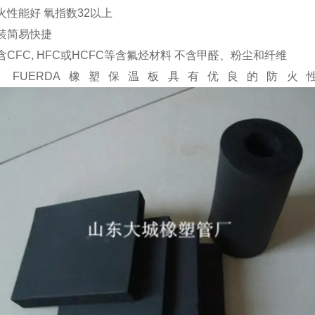
火性能好
氧指数
32
以上
装简易快捷
含
CFC, HFC
或
HCFC
等含氟烃材料
不含甲醛、粉尘和纤维
ERDA
橡塑保温板具有优良的防火