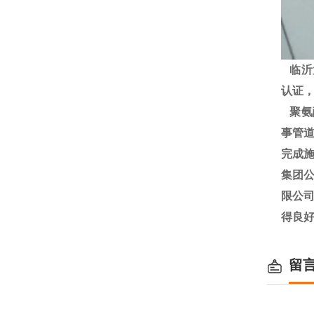
临沂大
认证
聚氨
事管道
完成施
集团
限公
得良
留