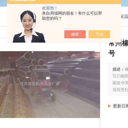
欢迎您！
来自局域网的朋友！有什么可以帮
我的位置：
首页
>
产品展示
>
聚氨酯保温管
>
保温
助您的吗？
常州
号
描述：
它们能
能使华
境而受
更新日