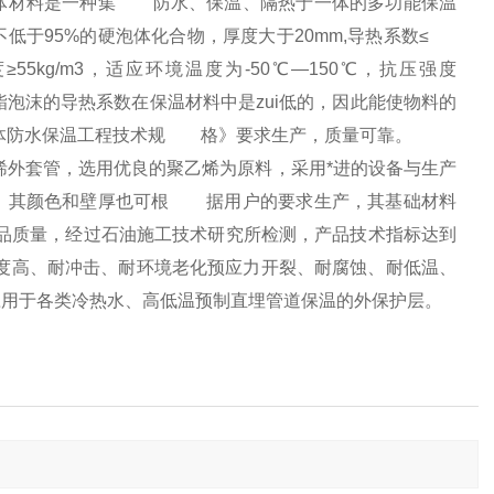
泡体材料是一种集 防水、保温、隔热于一体的多功能保温
低于95%的硬泡体化合物，厚度大于20mm,导热系数≤
密度≥55kg/m3，适应环境温度为-50℃—150℃，抗压强度
聚氨酯泡沫的导热系数在保温材料中是zui低的，因此能使物料的
泡体防水保温工程技术规 格》要求生产，质量可靠。
烯外套管，选用优良的聚乙烯为原料，采用*进的设备与生产
），其颜色和壁厚也可根 据用户的要求生产，其基础材料
品质量，经过石油施工技术研究所检测，产品技术指标达到
有强度高、耐冲击、耐环境老化预应力开裂、耐腐蚀、耐低温、
用于各类冷热水、高低温预制直埋管道保温的外保护层。