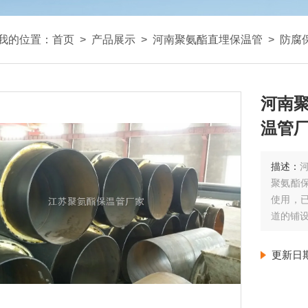
我的位置：
首页
>
产品展示
>
河南聚氨酯直埋保温管
>
防腐
河南
温管
描述：
聚氨酯
使用，
道的铺
更新日