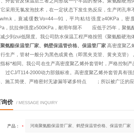
管、外套管及保温层三者之间形成一个牢固的整体。聚氨酯硬
，它采用无氯发泡技术，在一定状态下发生热反应，生产闭孔率不
22w/m.k，衰减缓数Vo=44—91，平均粘结强度≥40KPa，
3KPa，抗拉伸强度≥500KPa，耐用年限不 应低于25年，
失减少到zui低限度。我公司防水保温工程严格按照《聚氨酯硬
南聚氨酯保温管厂家、鹤壁保温管价格、保温管厂家
高密度聚乙
进行生产，管材一般分为黑色或黄色（即黑夹克管、黄夹克管
能指标*相同。我公司在生产高密度聚乙烯外套管时，严格控制产
过CJ/T114-2000动力部颁标准。高密度聚乙烯外套管具
接、施工简便、严格密封无渗漏等诸多特点 ；所以被广泛的应
言询价
/ MESSAGE INQUIRY
产品：