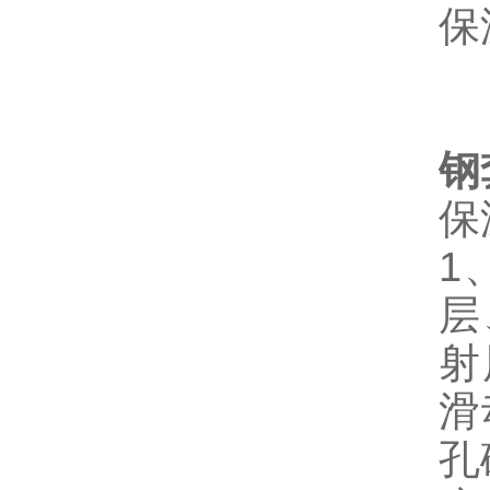
保
钢
保
1
层
射
滑
孔