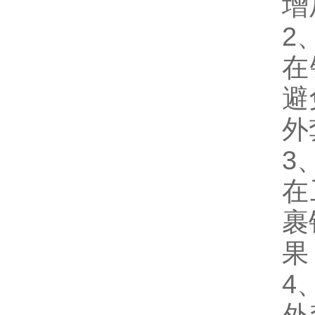
增
2
在
避
外
3
在
裹
果
4