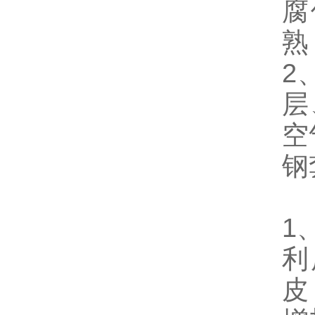
腐
熟
2
层
空
钢
1
利
皮