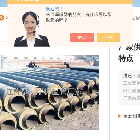
欢迎您！
来自局域网的朋友！有什么可以帮
我的位置：
首页
>
产品展示
>
预制直埋保温管管道
>
保温
助您的吗？
厂家供
特点
描述：
工集团路
出口质
厂家供应
更新日