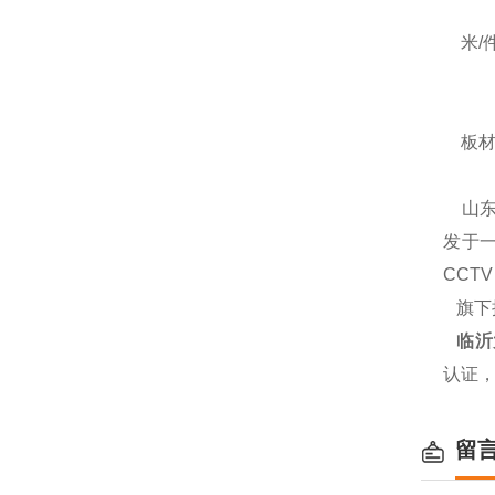
米/件 
板材厚
山东
发于一
CCT
旗下
临沂
认证
留