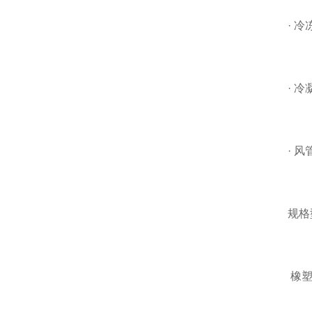
· 冷
· 冷
· 风
规格
橡塑板材