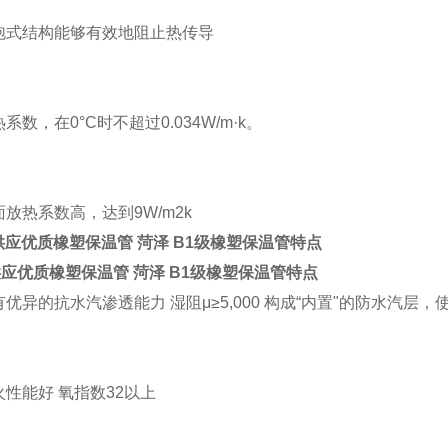
泡式结构能够有效地阻止热传导
热系数，在0°C时不超过0.034W/m·k。
面放热系数高，达到9W/m2k
供应优质橡塑保温管 菏泽 B1级橡塑保温管特点
应优质橡塑保温管 菏泽 B1级橡塑保温管特点
有优异的抗水汽渗透能力 湿阻μ≥5,000 构成“内置"的防水汽
火性能好 氧指数32以上