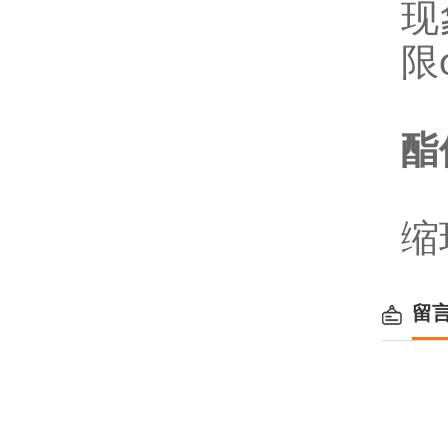
现
限
酯
从
缩
留