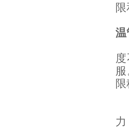
限
温
屈
度
服
限
强
力