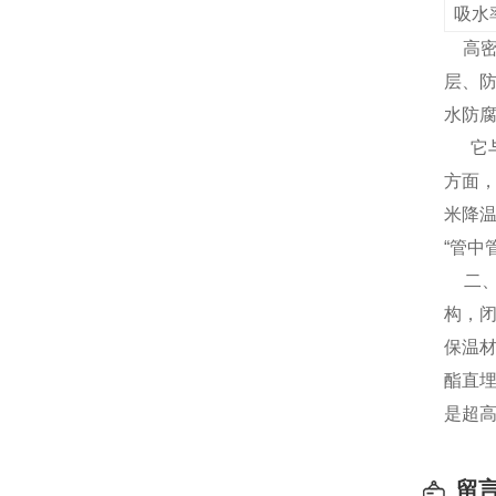
吸水
高
层、
水防腐
它与
方面，
米降温
“管中
二、
构，闭
保温材
酯直
是超
留