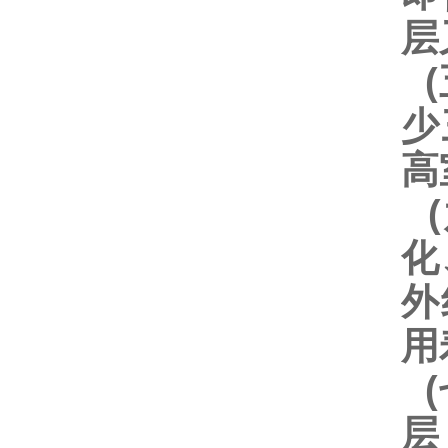
层
(
少
高
(
化
外
用
(
层