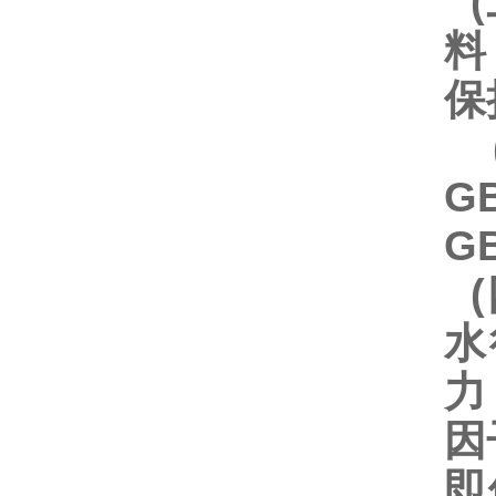
(
料
保
G
G
(
水
力
因
即