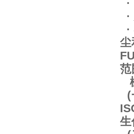
·
·
·
尘
F
范
橡
(
I
生