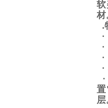
软
材
.
·
·
·
·
·
置
层