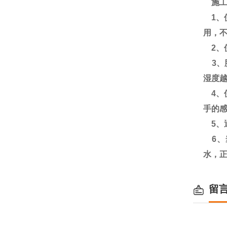
施工
1、
用，
2、
3、
湿度越
4、
手的
5、
6、
水，
留