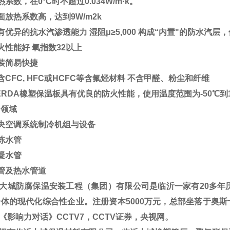
热系数，在
0°C
时不超过
0.034W/m·k
。
面放热系数高，达到
9W/m2k
有优异的抗水汽渗透能力
湿阻
μ≥5,000
构成
“
内置
"
的防水汽层，
火性能好
氧指数
32
以上
装简易快捷
含
CFC, HFC
或
HCFC
等含氟烃材料
不含甲醛、粉尘和纤维
RDA
橡塑保温板具有优良的防火性能，使用温度范围为
-50
℃到
用领域
央空调系统制冷机组与设备
冻水管
凝水管
管及热水管道
大城防腐保温安装工程（集团）有限公司是临沂一家有20多年
体的现代化综合性企业。注册资本5000万元，总部坐落于奥斯卡
V《影响力对话》CCTV7，CCTV证券，央视网。