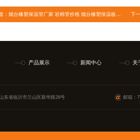
篇：
烟台橡塑保温管厂家 岩棉管价格 烟台橡塑保温板图片
下
产品展示
新闻中心
关
山东省临沂市兰山区新华路28号
邮箱：76