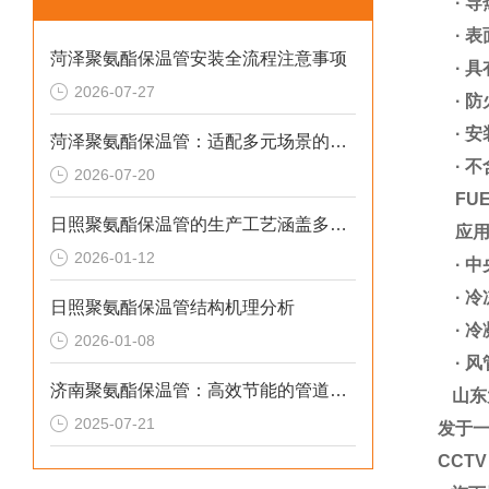
·
导
·
表
菏泽聚氨酯保温管安装全流程注意事项
·
具
2026-07-27
·
防
·
安
菏泽聚氨酯保温管：适配多元场景的高效保温输送材料
·
不
2026-07-20
FUE
日照聚氨酯保温管的生产工艺涵盖多个环节
应
2026-01-12
·
中
·
冷
日照聚氨酯保温管结构机理分析
·
冷
2026-01-08
·
风
济南聚氨酯保温管：高效节能的管道保温材料
山东
2025-07-21
发于一
CCT