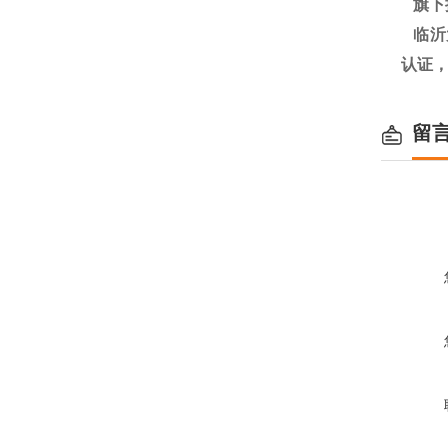
旗下
临沂大
认证
留