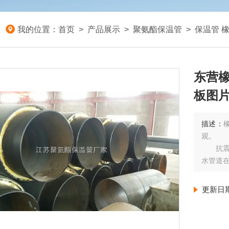
我的位置：
首页
>
产品展示
>
聚氨酯保温管
>
保温管 
东营橡
板图
描述：
观。
抗震性
水管道在
塑保温
柔韧
更新日
橡塑保
道，而
安装方便