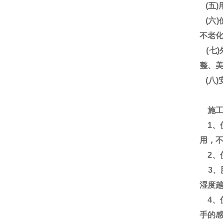
(五
(六
不老
(七
整、
(八
施工
1、
用，不
2、
3、
湿度越
4、
手的