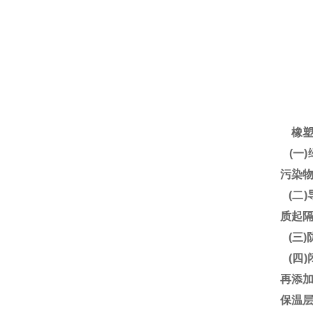
橡塑
(一)
污染
(二
质起
(三)
(四
再添加
保温