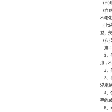
(五
(六
不老
(七
整、
(八
施工
1、
用，不
2、
3、
湿度越
4、
手的
5、