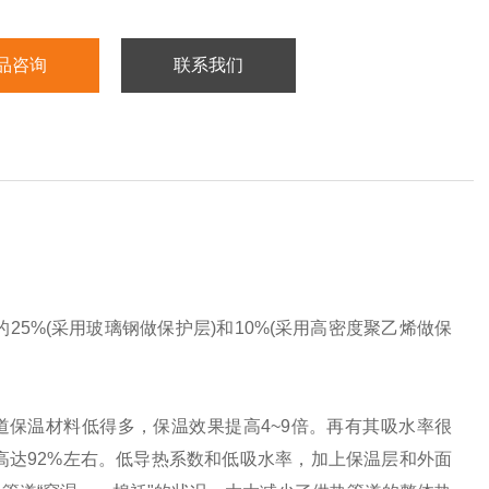
品咨询
联系我们
%(采用玻璃钢做保护层)和10%(采用高密度聚乙烯做保
常用的管道保温材料低得多，保温效果提高4~9倍。再有其吸水率很
率高达92%左右。低导热系数和低吸水率，加上保温层和外面