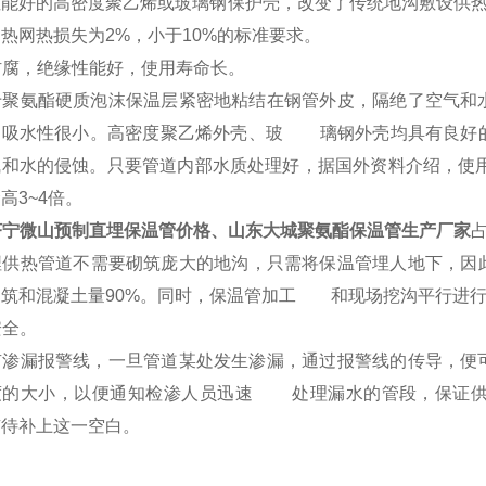
性能好的高密度聚乙烯或玻璃钢保护壳，改变了传统地沟敷设供热
热网热损失为2%，小于10%的标准要求。
防腐，绝缘性能好，使用寿命长。
聚氨酯硬质泡沫保温层紧密地粘结在钢管外皮，隔绝了空气和
，吸水性很小。高密度聚乙烯外壳、玻 璃钢外壳均具有良好
气和水的侵蚀。只要管道内部水质处理好，据国外资料介绍，使
高3~4倍。
济宁微山预制直埋保温管价格、山东大城聚氨酯保温管生产厂家
供热管道不需要砌筑庞大的地沟，只需将保温管埋人地下，因此
砌筑和混凝土量90%。同时，保温管加工 和现场挖沟平行进行
安全。
渗漏报警线，一旦管道某处发生渗漏，通过报警线的传导，便
度的大小，以便通知检渗人员迅速 处理漏水的管段，保证供
有待补上这一空白。