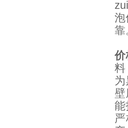
z
泡
靠
价
料
为
壁
能
严