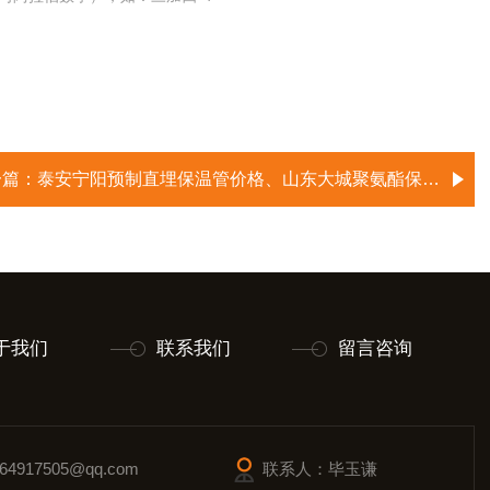
一篇：
泰安宁阳预制直埋保温管价格、山东大城聚氨酯保温管生产厂家
于我们
联系我们
留言咨询
4917505@qq.com
联系人：毕玉谦