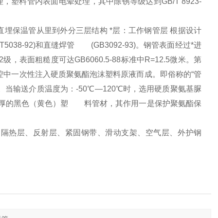
管内表面电晕处理，其中除锈等级达到GB/T 8923-
直埋保温管从里到外分三层结构 *层：工作钢管层 根据设计
/T5038-92)和直缝焊管 (GB3092-93)。钢管表面经过*进
，表面粗糙度可达GB6060.5-88标准中R=12.5微米。第
中一次性注入硬质聚氨酯泡沫塑料原液而成。即俗称的“管
输送介质温度为：-50℃—120℃时，选用硬质聚氨基脲
壁厚的黑色（黄色）塑 料管材，其作用一是保护聚氨酯保
、隔热层、反射层、紧固钢带、滑动支架、空气层、外护钢