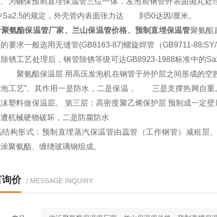
确保预制直埋保温管三位一体，发泡前钢管外表面抛丸处理，塑料
8中Sa2.5的规定，外壳管内表面张力达 到50达因/厘米。
沂聚氨酯保温管厂家、兰山保温管价格、预制直埋保温管
聚氨酯
的要求一般选用无缝管(GB8163-87)螺旋焊管（GB9711-88;SY
除锈工艺处理后，钢管除锈等级可达GB8923-1988标准中的Sa2级
： 聚氨酯保温层 用高压发泡机在钢管于外护层之间形成的空腔
泡工艺”。其作用一是防水，二是保温， 三是支撑热网自重。当
泡沫塑料做保温层。 第三层：高密度聚乙烯保护层 预制成一定
免遭机械硬物破坏，二是防腐防水
品结构形式：预制直埋蒸汽保温管由蕊管（工作钢管）减租层
喷涂聚氨酯、缠绕玻璃钢组成。
言询价
/ MESSAGE INQUIRY