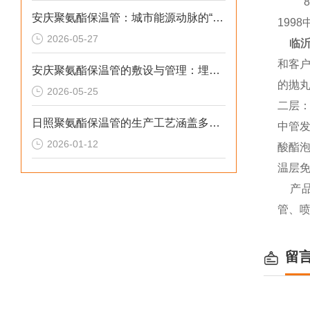
8、为
安庆聚氨酯保温管：城市能源动脉的“高效铠甲”
199
2026-05-27
临
和客户
安庆聚氨酯保温管的敷设与管理：埋设深度的考量与实践
的抛丸
2026-05-25
二层
日照聚氨酯保温管的生产工艺涵盖多个环节
中管发
2026-01-12
酸酯
温层
产
管、
留