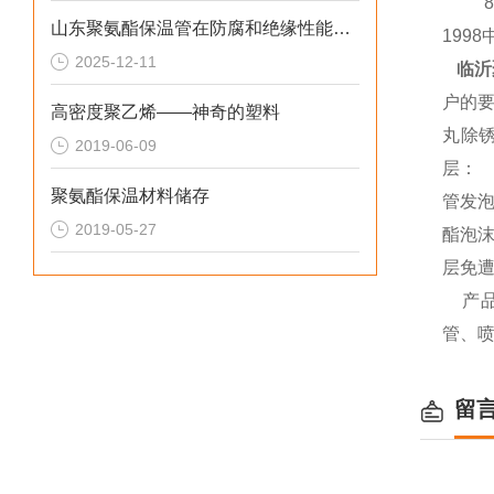
8、为
山东聚氨酯保温管在防腐和绝缘性能方面表现优异
199
2025-12-11
临沂
户的要
高密度聚乙烯——神奇的塑料
丸除锈
2019-06-09
层：
聚氨酯保温材料储存
管发泡
2019-05-27
酯泡
层免
产
管、
留