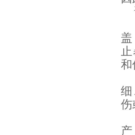
说
A
盖
止
和
B
细
伤
C
产