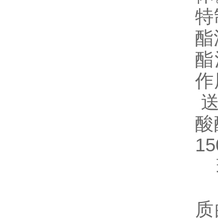
特
酯
酯
作
送
酸
1
玻
当
质