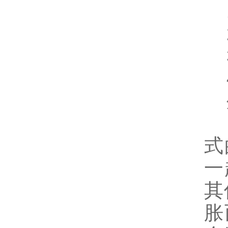
1
2
3
4
外
以
式
一
其
胀