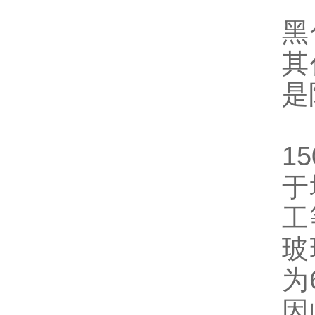
第
黑
其
是
高
1
于
工
玻
为
因