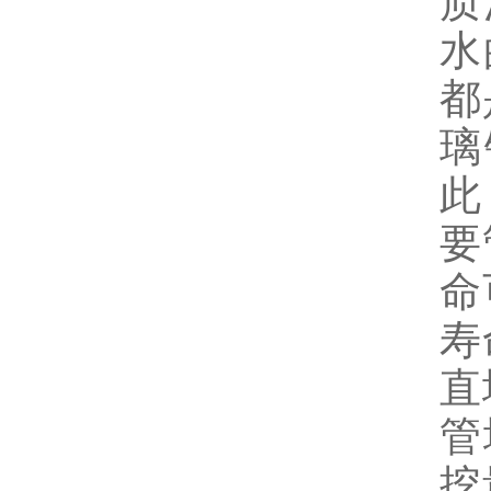
质
水
都
璃
此
要
命
寿
直
管
挖