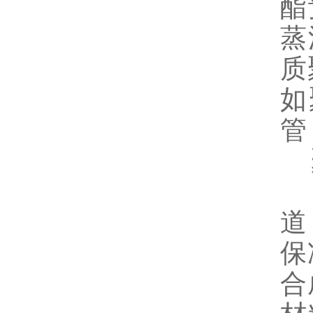
酯
蒸
质
如
管
聚
聚
道
保
合