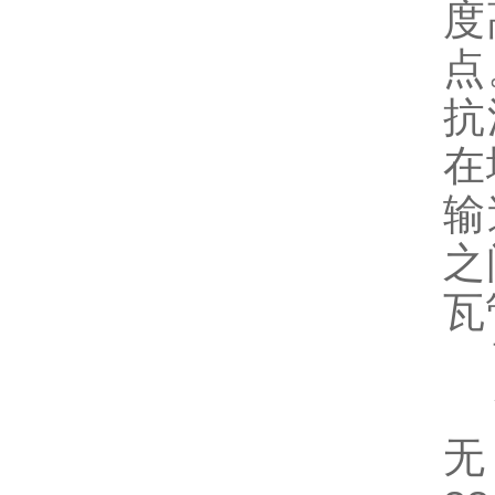
度
点
抗
在
输
之
瓦
高
*
无