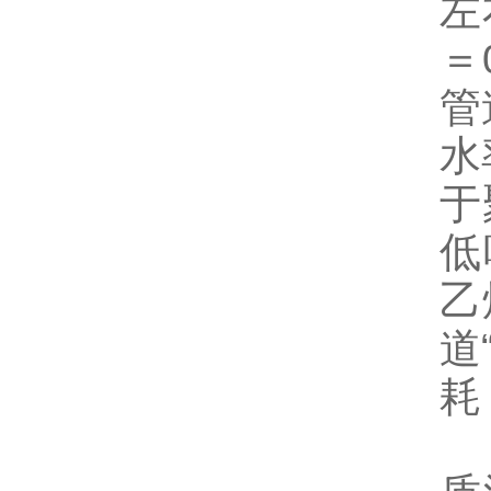
左
＝
管
水
于
低
乙
道
耗
3