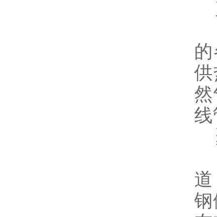
直
聚
的
供
然
线
聚
1
道
钢