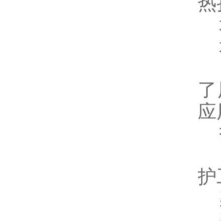
热
地
地
为
了
应
技
便
护
架
架