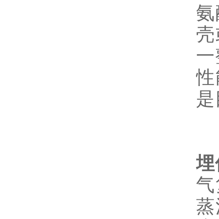
氨
壳
一
性
是
埋
气
蒸