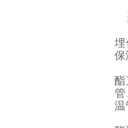
聚
1
埋
保
2
酯
管
温
3