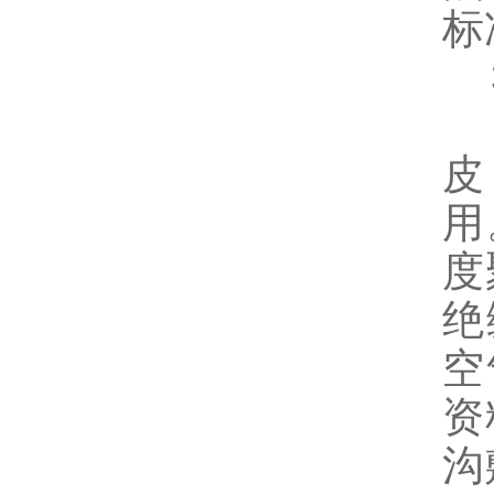
标
3
由
皮
用
度
绝
空
资
沟