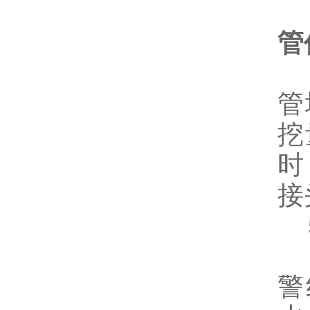
4
管
直
管
挖
时
接
5
设
警