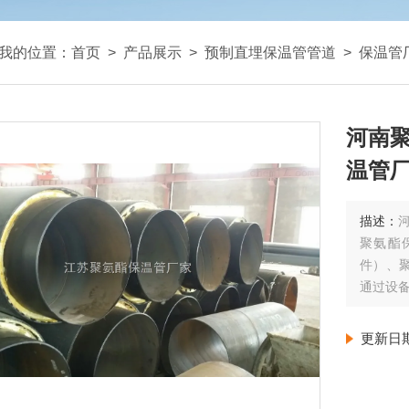
我的位置：
首页
>
产品展示
>
预制直埋保温管管道
>
保温管
河南
温管
描述：
聚氨酯
件）、
通过设
更新日