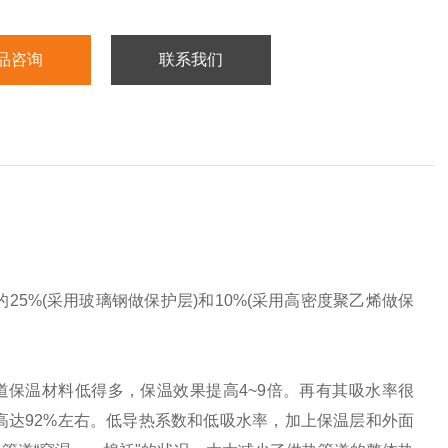
品咨询
联系我们
%(采用玻璃钢做保护层)和10%(采用高密度聚乙烯做保
常用的管道保温材料低得多，保温效果提高4~9倍。再有其吸水率很
率高达92%左右。低导热系数和低吸水率，加上保温层和外面