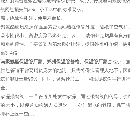
性能好的高密度聚乙烯或玻璃钢保护壳，改变了传统地沟敷设供热
热网热损失为2%，小于10%的标准要求。
防腐，绝缘性能好，使用寿命长。
聚氨酯硬质泡沫保温层紧密地粘结在钢管外皮，隔绝了空气和
，吸水性很小。高密度聚乙烯外壳、玻 璃钢外壳均具有良好
气和水的侵蚀。只要管道内部水质处理好，据国外资料介绍，使
高3~4倍。
河南聚氨酯保温管厂家、郑州保温管价格、保温管厂家
占地少，
供热管道不需要砌筑庞大的地沟，只需将保温管埋人地下，因此
砌筑和混凝土量90%。同时，保温管加工 和现场挖沟平行进行
安全。
渗漏报警线，一旦管道某处发生渗漏，通过报警线的传导，便
度的大小，以便通知检渗人员迅速 处理漏水的管段，保证供
有待补上这一空白。