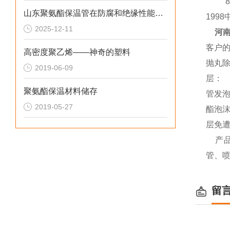
8、为
山东聚氨酯保温管在防腐和绝缘性能方面表现优异
199
2025-12-11
河
客户的
高密度聚乙烯——神奇的塑料
抛丸除
2019-06-09
层：
聚氨酯保温材料储存
管发泡
2019-05-27
酯泡
层免
产
管、
留