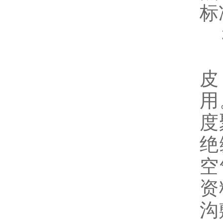
标
3
由
皮
用
度
绝
空
资
沟