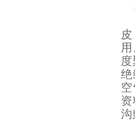
3
由
皮
用
度
绝
空
资
沟
4