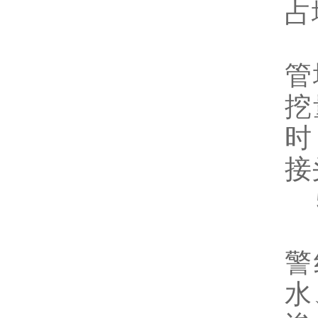
占
直
管
挖
时
接
5
设
警
水