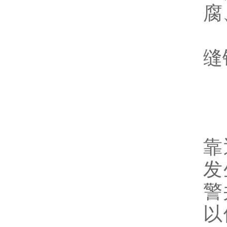
腐
1
缝
2
3
4
靠
发
警
以