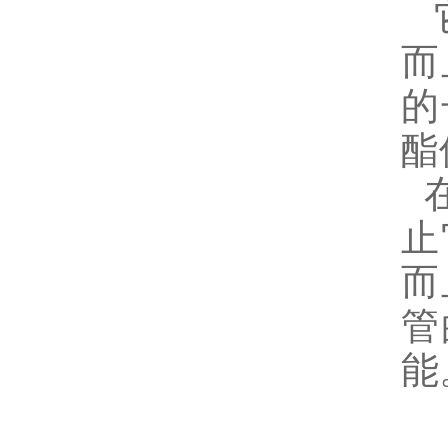
它
而
的
酯
止
而
管
能