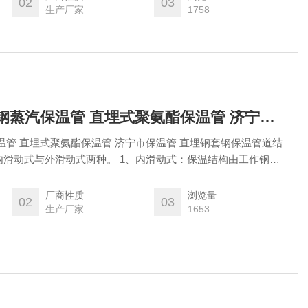
02
03
生产厂家
1758
防腐保温工程 钢套钢蒸汽保温管 直埋式聚氨酯保温管 济宁市保温管
温管 直埋式聚氨酯保温管 济宁市保温管 直埋钢套钢保温管道结
滑动式与外滑动式两种。 1、内滑动式：保温结构由工作钢
硅酸钙、隔热层、不锈钢紧固钢带、铝箔反射层、聚氨酯保温
。 2、外滑动式：保温结构由工作钢管、玻璃棉保温隔热层、
厂商性质
浏览量
02
03
、滑动导向支架、空气保温层、外护钢管、
生产厂家
1653