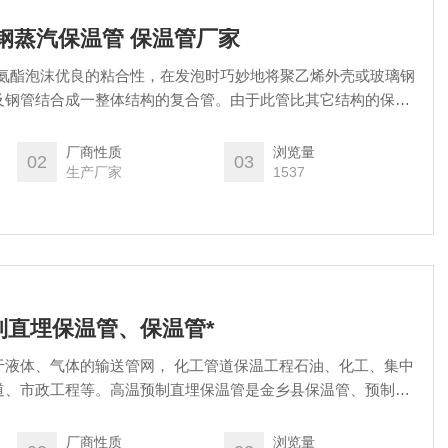
钢蒸汽保温管 保温管厂家
用聚氨酯泡沫优良的粘合性，在发泡时巧妙地将聚乙烯外壳或玻璃钢
及钢管结合成一整体结构的复合管。由于此管比其它结构的保温
寿命长施工简便等优点，是目前国内外*的Z理想的保温材料。钢
管 保温管厂家
厂商性质
浏览量
02
03
生产厂家
1537
制直埋保温管、保温管*
于液体、气体的输送管网， 化工管道保温工程石油、化工、集中
道、市政工程等。高温预制直埋保温管是金乡县保温管、预制直
温性能好，加安全可靠，工程造价低的直埋预制保温管。
厂商性质
浏览量