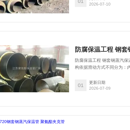
01
2026-07-10
防腐保温工程 钢套钢蒸汽保
构依据滑动方式不同分为：内
管、硅酸铝、减阻层、微孔
层、外套钢管、外防腐层组成
更新日期
01
铝箔反射层、不锈钢紧固带
2026-07-09