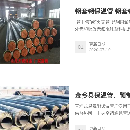
钢套钢保温管 钢套
“管中管”或“夹克管”是利
外壳和硬质聚氨泡沫塑料以
性能好、防水、防腐，使用
套钢保温管 钢套钢蒸汽保温
更新日期
01
2026-07-10
金乡县保温管、预
直埋式聚氨酯保温管广泛用
供热热网、中央空调通风管
埋保温管、保温管*一种保
更新日期