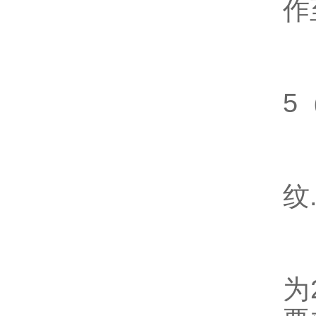
作
4
5
4
纹
4
为