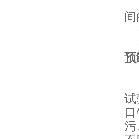
5
间
6
7
预
1
试
口
污