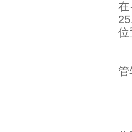
在
2
位
4
管
4
4