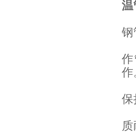
温
1
2
作
3
4
质