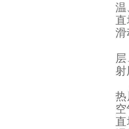
温
直
滑
1
层
射
2
热
空
直