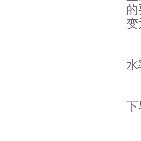
的
变
4
水
4
下
4