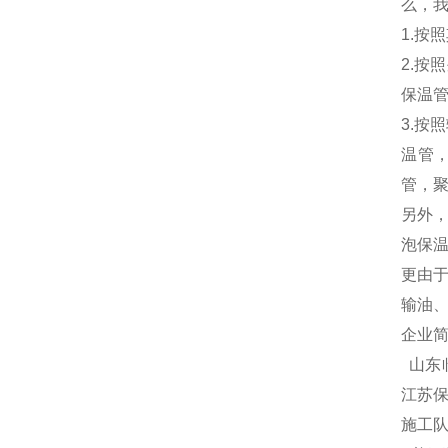
么，
1.按
2.
保温
3.
温管
管，聚
另外
泡保
更由
输油
企业
山东临
江苏
施工