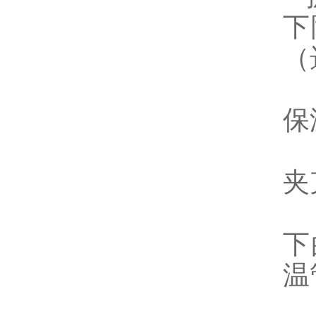
下
（
保
夹
二
下
温
三