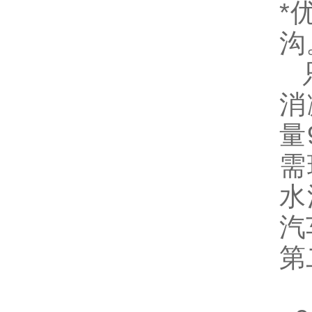
*
沟
只
消
量
需
水
汽
第
耐