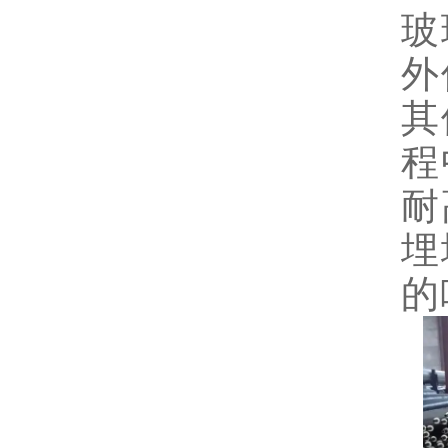
玻
外
其
程
耐
埋
的