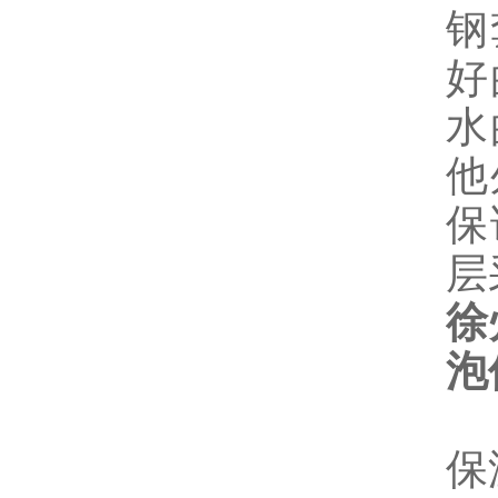
钢
好
水
他
保
层
徐
泡
保