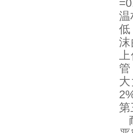
=
温
低
沫
上
管
大
2
第
耐