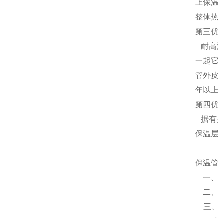
上保
整体热
第三
耐高
一起
管外
年以上
第四
据有
保温
保温
一
二、
三、