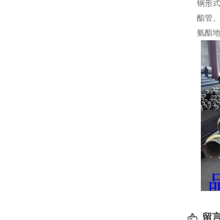
钢形
酯管
氨酯
留