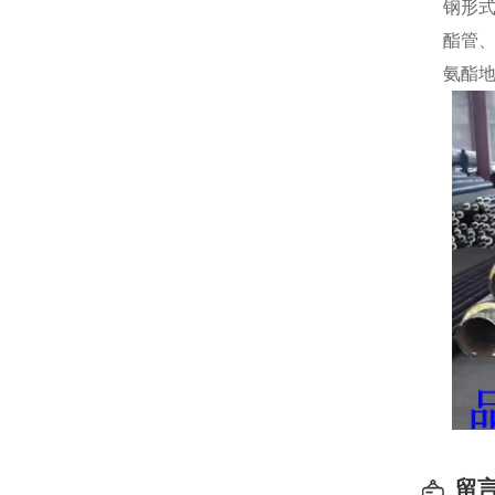
钢形
酯管
氨酯
留