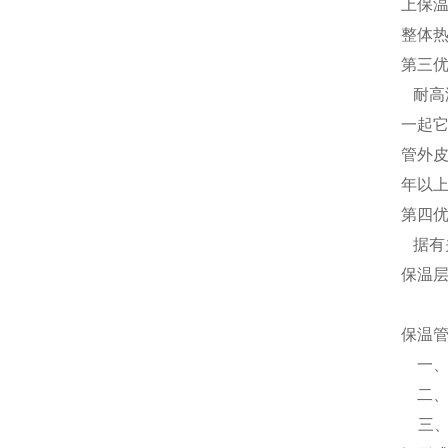
上保
整体热
第三
耐高
一起
管外
年以上
第四
据有
保温
保温
一
二、
三、