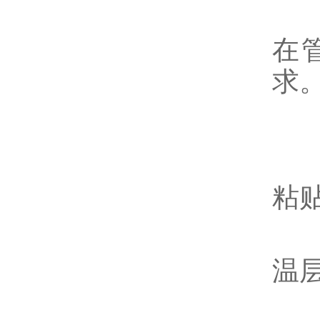
保
在
求
4
涂
粘
铺
温
5