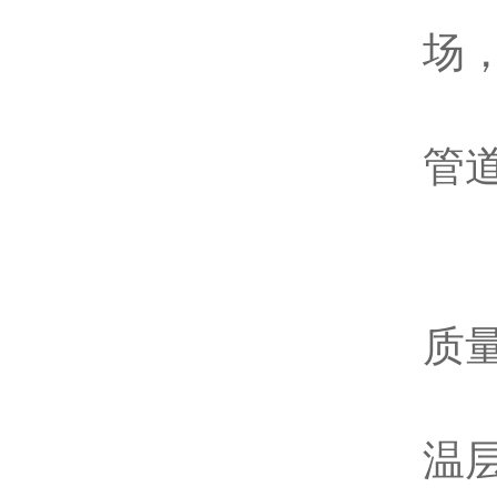
管
场
管
管
3
基
质
涂
温