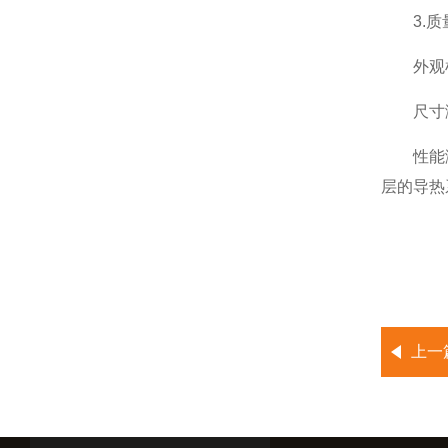
3.质
外观检查
尺寸测
性能测试
层的导热
上一